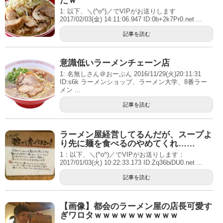
たｗ
1: 以下、＼(^o^)／でVIPがお送りします
2017/02/03(金) 14:11:06.947 ID:0b+2k7Pr0.net ...
記事を読む
意識低いラーメンチェーン店
1: 名無しさん＠おーぷん 2016/11/29(火)20:11:31
ID:s6k ラーメンショップ、ラーメン大学、8番ラー
メン ...
記事を読む
ラーメン屋経営してるんだが、スープよ
り先に麺を食べるのやめてくれ……
1：以下、＼(^o^)／でVIPがお送りします：
2017/01/03(火) 10:22:33.173 ID:Zq36biDU0.net ...
記事を読む
【画像】都会のラーメン屋の店長可愛す
ぎワロタｗｗｗｗｗｗｗｗｗｗ