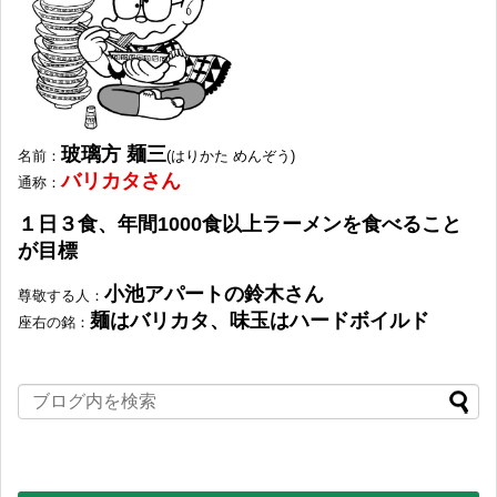
玻璃方 麺三
名前
：
(はりかた めんぞう)
バリカタさん
通称
：
１日３食、年間1000食以上ラーメンを食べること
が目標
小池アパートの鈴木さん
尊敬する人
：
麺はバリカタ、味玉はハードボイルド
座右の銘
：