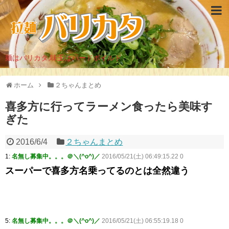
麺はバリカタ,味玉はハードボイルド
ホーム
２ちゃんまとめ
喜多方に行ってラーメン食ったら美味す
ぎた
2016/6/4
２ちゃんまとめ
1:
名無し募集中。。。＠＼(^o^)／
2016/05/21(土) 06:49:15.22 0
スーパーで喜多方名乗ってるのとは全然違う
5:
名無し募集中。。。＠＼(^o^)／
2016/05/21(土) 06:55:19.18 0