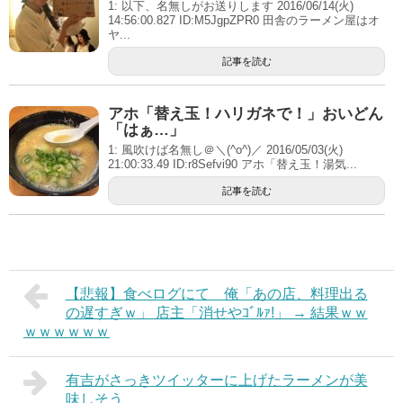
1: 以下、名無しがお送りします 2016/06/14(火)
14:56:00.827 ID:M5JgpZPR0 田舎のラーメン屋はオ
ヤ...
記事を読む
アホ「替え玉！ハリガネで！」おいどん
「はぁ…」
1: 風吹けば名無し＠＼(^o^)／ 2016/05/03(火)
21:00:33.49 ID:r8Sefvi90 アホ「替え玉！湯気...
記事を読む
【悲報】食べログにて 俺「あの店、料理出る
の遅すぎｗ」 店主「消せやｺﾞﾙｧ!」 → 結果ｗｗ
ｗｗｗｗｗｗ
有吉がさっきツイッターに上げたラーメンが美
味しそう