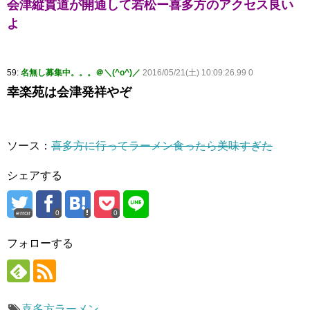
会津縦貫道が開通して若松ー喜多方のアクセス良い
よ
59:
名無し募集中。。。＠＼(^o^)／
2016/05/21(土) 10:09:26.99 0
幸楽苑は会津発祥やぞ
ソース：
喜多方に行ってラーメン食ったら美味すぎた
シェアする
error
0
0
フォローする
喜多方ラーメン