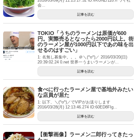
2016/05/09(月) 11:23:17.32 ID:vKUNZ/110.n ワイ社
会...
記事を読む
TOKIO「うちのラーメンは原価が600
円。実際売るとなったら2000円以上。街
のラーメン屋が1000円以下であの味を出
せるのはすごい」
1: 名無し募集中。。。＠＼(^o^)／ 2016/03/20(日)
20:39:02.24 0.net 世界一うまいラーメンが...
記事を読む
食べに行ったラーメン屋で基地外みたい
な店員が居た
1: 以下、＼(^o^)／でVIPがお送りします
2016/03/28(月) 12:13:46.274 ID:60ED8FIg...
記事を読む
【衝撃画像】ラーメン二郎行ってきたっ