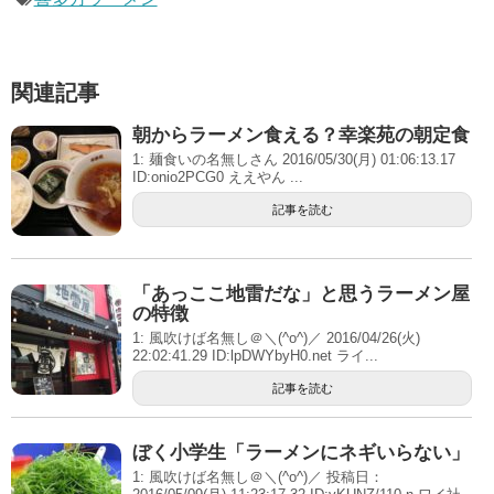
関連記事
朝からラーメン食える？幸楽苑の朝定食
1: 麺食いの名無しさん 2016/05/30(月) 01:06:13.17
ID:onio2PCG0 ええやん ...
記事を読む
「あっここ地雷だな」と思うラーメン屋
の特徴
1: 風吹けば名無し＠＼(^o^)／ 2016/04/26(火)
22:02:41.29 ID:lpDWYbyH0.net ライ...
記事を読む
ぼく小学生「ラーメンにネギいらない」
1: 風吹けば名無し＠＼(^o^)／ 投稿日：