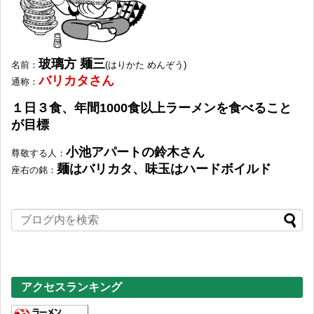
玻璃方 麺三
名前
：
(はりかた めんぞう)
バリカタさん
通称
：
１日３食、年間1000食以上ラーメンを食べること
が目標
小池アパートの鈴木さん
尊敬する人
：
麺はバリカタ、味玉はハードボイルド
座右の銘
：
アクセスランキング