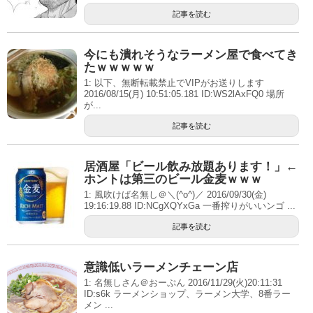
記事を読む
今にも潰れそうなラーメン屋で食べてき
たｗｗｗｗｗ
1: 以下、無断転載禁止でVIPがお送りします
2016/08/15(月) 10:51:05.181 ID:WS2lAxFQ0 場所
が...
記事を読む
居酒屋「ビール飲み放題あります！」←
ホントは第三のビール金麦ｗｗｗ
1: 風吹けば名無し＠＼(^o^)／ 2016/09/30(金)
19:16:19.88 ID:NCgXQYxGa 一番搾りがいいンゴ ...
記事を読む
意識低いラーメンチェーン店
1: 名無しさん＠おーぷん 2016/11/29(火)20:11:31
ID:s6k ラーメンショップ、ラーメン大学、8番ラー
メン ...