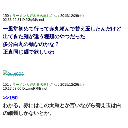
150：
ラーメン大好き＠名無しさん
：2015/12/26(土)
02:33:22.81ID:5Gg6/j/y.net
一風堂初めて行って赤丸頼んで替え玉したんだけど
出てきた麺が違う種類のやつだった
多分白丸の麺なのかな？
正直同じ麺で欲しいわ
151：
ラーメン大好き＠名無しさん
：2015/12/26(土)
10:17:58.60ID:v/meRRtE.net
>>150
わかる。赤にはこの太麺とか言いながら替え玉は白
の細麺しかないとか。