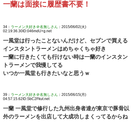
一蘭は面接に履歴書不要！
34：
ラーメン大好き＠名無しさん
：2015/06/02(火)
02:19:36.30ID:046mdU+g.net
一風堂は行ったことないんだけど、セブンで買える
インスタントラーメンはめちゃくちゃ好き
一蘭に行きたくても行けない時は一蘭のインスタン
トラーメンで我慢してる
いつか一風堂も行きたいなと思うｗ
39：
ラーメン大好き＠名無しさん
：2015/06/15(月)
04:57:15.62ID:SbC2Fkut.net
一蘭 一風堂で修行した九州出身者達が東京で豚骨以
外のラーメンを出店して大成功しまくってるからね