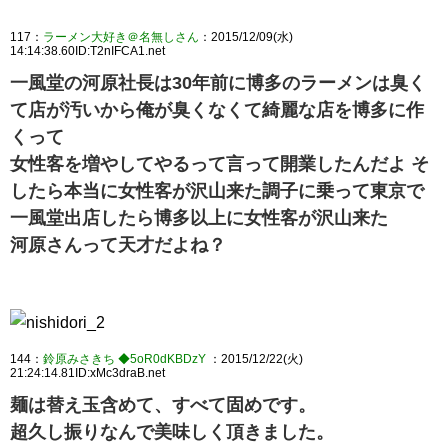
117：
ラーメン大好き＠名無しさん
：2015/12/09(水)
14:14:38.60ID:T2nIFCA1.net
一風堂の河原社長は30年前に博多のラーメンは臭く
て店が汚いから俺が臭くなくて綺麗な店を博多に作
くって
女性客を増やしてやるって言って開業したんだよ そ
したら本当に女性客が沢山来た調子に乗って東京で
一風堂出店したら博多以上に女性客が沢山来た
河原さんって天才だよね？
144：
鈴原みさきち ◆5oR0dKBDzY
：2015/12/22(火)
21:24:14.81ID:xMc3draB.net
麺は替え玉含めて、すべて固めです。
超久し振りなんで美味しく頂きました。