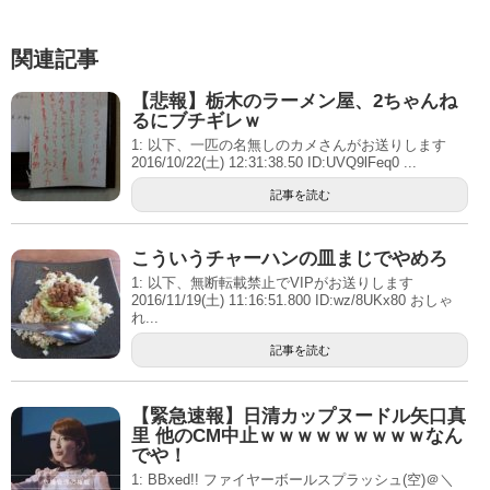
関連記事
【悲報】栃木のラーメン屋、2ちゃんね
るにブチギレｗ
1: 以下、一匹の名無しのカメさんがお送りします
2016/10/22(土) 12:31:38.50 ID:UVQ9lFeq0 ...
記事を読む
こういうチャーハンの皿まじでやめろ
1: 以下、無断転載禁止でVIPがお送りします
2016/11/19(土) 11:16:51.800 ID:wz/8UKx80 おしゃ
れ...
記事を読む
【緊急速報】日清カップヌードル矢口真
里 他のCM中止ｗｗｗｗｗｗｗｗｗなん
でや！
1: BBxed!! ファイヤーボールスプラッシュ(空)＠＼