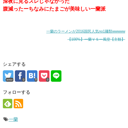
深夜に見るスレじゃなかった
腹減ったーちなみにたまごが美味しい一蘭派
一蘭のラーメンが2016国民人気no1麺類wwwww
【100%】一蘭ＶＳ一風堂【主観】
シェアする
error
0
0
フォローする
一蘭