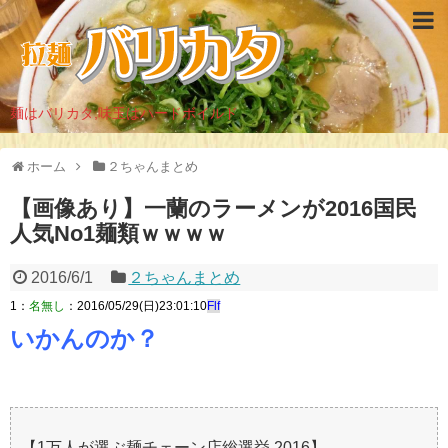
麺はバリカタ,味玉はハードボイルド
ホーム
２ちゃんまとめ
【画像あり】一蘭のラーメンが2016国民
人気No1麺類ｗｗｗｗ
2016/6/1
２ちゃんまとめ
1：
名無し
：2016/05/29(日)23:01:10
Flf
いかんのか？
【1万人が選ぶ麺チェーン店総選挙 2016】