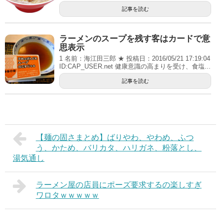
記事を読む
ラーメンのスープを残す客はカードで意
思表示
1 名前：海江田三郎 ★ 投稿日：2016/05/21 17:19:04
ID:CAP_USER.net 健康意識の高まりを受け、食塩...
記事を読む
【麺の固さまとめ】ばりやわ、やわめ、ふつ
う、かため、バリカタ、ハリガネ、粉落とし、
湯気通し
ラーメン屋の店員にポーズ要求するの楽しすぎ
ワロタｗｗｗｗｗ