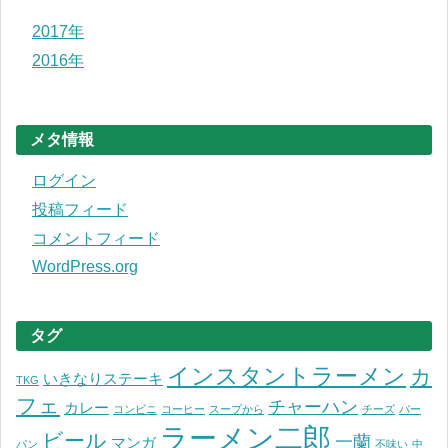
2017年
2016年
メタ情報
ログイン
投稿フィード
コメントフィード
WordPress.org
タグ
インスタントラーメン
カ
いきなりステーキ
TKG
フェ
チャーハン
カレー
コンビニ
コーヒー
スープから
チーズ
バー
ラーメン二郎
ビール
一蘭
マンガ
パン
不味い
中