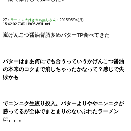
27：
ラーメン大好き＠名無しさん
：2015/05/04(月)
15:42:02.73ID:H9O6WStL.net
嵐げんこつ醤油背脂多めバターTP食べてきた
バターはまあ何にでも合うっていうかげんこつ醤油
の本来のコクまで消しちゃったかなって？感じで失
敗かも
でニンニク生絞り投入。バターよりややニンニクが
勝ってるが全体でまとまりのないぶれたラーメン
に。。。