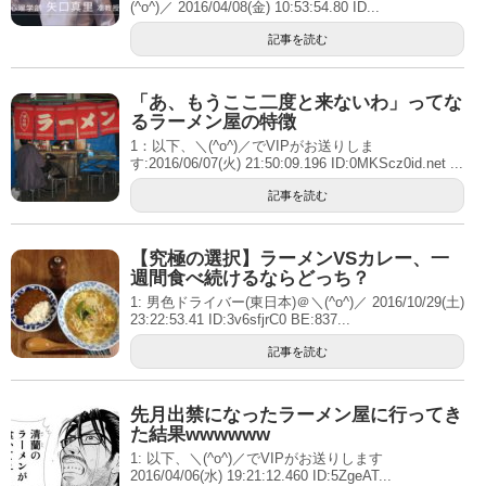
(^o^)／ 2016/04/08(金) 10:53:54.80 ID...
記事を読む
「あ、もうここ二度と来ないわ」ってな
るラーメン屋の特徴
1：以下、＼(^o^)／でVIPがお送りしま
す:2016/06/07(火) 21:50:09.196 ID:0MKScz0id.net ...
記事を読む
【究極の選択】ラーメンVSカレー、一
週間食べ続けるならどっち？
1: 男色ドライバー(東日本)＠＼(^o^)／ 2016/10/29(土)
23:22:53.41 ID:3v6sfjrC0 BE:837...
記事を読む
先月出禁になったラーメン屋に行ってき
た結果wwwwww
1: 以下、＼(^o^)／でVIPがお送りします
2016/04/06(水) 19:21:12.460 ID:5ZgeAT...