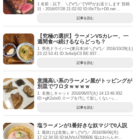
1 名前：以下、＼(^o^)／でVIPがお送りします 投稿
日：2016/07/28 21:02:02 ID:I0sTSc+D0.net ...
記事を読む
【究極の選択】ラーメンVSカレー、一
週間食べ続けるならどっち？
1: 男色ドライバー(東日本)＠＼(^o^)／ 2016/10/29(土)
23:22:53.41 ID:3v6sfjrC0 BE:837...
記事を読む
意識高い系のラーメン屋がトッピングが
別皿でワロタｗｗｗｗ
1: 名無しキャット 2016/06/07(火) 14:13:46.932
ID:+gK2xlxi0 スープを汚して欲しくないっ...
記事を読む
塩ラーメンが1番好きな奴マジで0人説
1: 風吹けば名無し＠＼(^o^)／ 2016/06/06(月)
17:12:34.50 ID:bUVtcU7l00606 塩はおらんや...