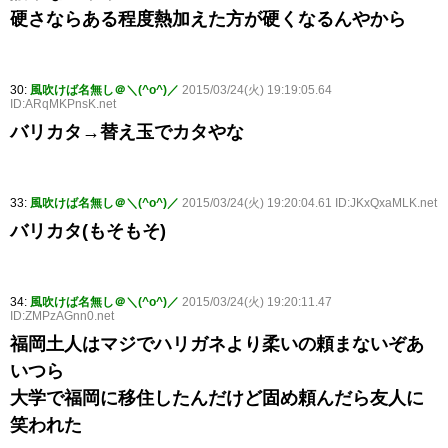
硬さならある程度熱加えた方が硬くなるんやから
30:
風吹けば名無し＠＼(^o^)／
2015/03/24(火) 19:19:05.64
ID:ARqMKPnsK.net
バリカタ→替え玉でカタやな
33:
風吹けば名無し＠＼(^o^)／
2015/03/24(火) 19:20:04.61 ID:JKxQxaMLK.net
バリカタ(もそもそ)
34:
風吹けば名無し＠＼(^o^)／
2015/03/24(火) 19:20:11.47
ID:ZMPzAGnn0.net
福岡土人はマジでハリガネより柔いの頼まないぞあ
いつら
大学で福岡に移住したんだけど固め頼んだら友人に
笑われた