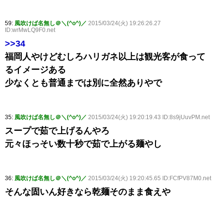
59:
風吹けば名無し＠＼(^o^)／
2015/03/24(火) 19:26:26.27
ID:wrMwLQ9F0.net
>>34
福岡人やけどむしろハリガネ以上は観光客が食って
るイメージある
少なくとも普通までは別に全然ありやで
35:
風吹けば名無し＠＼(^o^)／
2015/03/24(火) 19:20:19.43 ID:8s9jUuvPM.net
スープで茹で上げるんやろ
元々ほっそい数十秒で茹で上がる麺やし
36:
風吹けば名無し＠＼(^o^)／
2015/03/24(火) 19:20:45.65 ID:FCfPV87M0.net
そんな固いん好きなら乾麺そのまま食えや