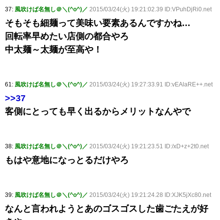
37:
風吹けば名無し＠＼(^o^)／
2015/03/24(火) 19:21:02.39 ID:VPuhDjRi0.net
そもそも細麺って美味い要素あるんですかね…
回転率早めたい店側の都合やろ
中太麺～太麺が至高や！
61:
風吹けば名無し＠＼(^o^)／
2015/03/24(火) 19:27:33.91 ID:vEAlaRE++.net
>>37
客側にとっても早く出るからメリットなんやで
38:
風吹けば名無し＠＼(^o^)／
2015/03/24(火) 19:21:23.51 ID:/xD+z+2t0.net
もはや意地になっとるだけやろ
39:
風吹けば名無し＠＼(^o^)／
2015/03/24(火) 19:21:24.28 ID:XJK5jXc80.net
なんと言われようとあのゴスゴスした歯ごたえが好