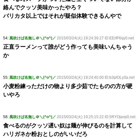
絡んでクッソ美味かったやろ？
バリカタ以上ではそれが疑似体験できるんやで
54:
風吹けば名無し＠＼(^o^)／
2015/03/24(火) 19:24:39.27 ID:EErfP6qy0.net
正直ラーメンって誰がどう作っても美味いんちゃう
か
55:
風吹けば名無し＠＼(^o^)／
2015/03/24(火) 19:24:40.00 ID:b3plOLy3a.net
小麦粉練っただけの物より多少茹でたものの方が硬
いやろ
58:
風吹けば名無し＠＼(^o^)／
2015/03/24(火) 19:25:15.22 ID:5RYOjavp0.net
食べるのがクッソ遅い奴は麺が伸びるのを計算して
ハリガネか粉おとしのがいいだろ