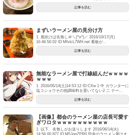
記事を読む
まずいラーメン屋の見分け方
1: 風吹けば名無し＠＼(^o^)／ 2016/10/17(月)
16:46:50.02 ID:MfvlcL7WH.net 看板が...
記事を読む
無能なラーメン屋で打線組んだｗｗｗｗ
ｗｗｗ
1: 2016/05/14(土)14:53:12 ID:CXw 1 中 カウンターに
塩コショウその他調味料を置いてない2 二 テー...
記事を読む
【画像】都会のラーメン屋の店長可愛す
ぎワロタｗｗｗｗｗｗｗｗｗｗ
1: 以下、名無しがお送りします 2016/06/14(火)
14:56:00.827 ID:M5JgpZPR0 田舎のラーメン屋はオ