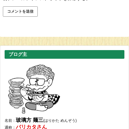
ブログ主
玻璃方 麺三
名前
：
(はりかた めんぞう)
バリカタさん
通称
：