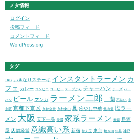
メタ情報
ログイン
投稿フィード
コメントフィード
WordPress.org
タグ
インスタントラーメン
カ
いきなりステーキ
TKG
フェ
チャーハン
カレー
コンビニ
コーヒー
スープから
チーズ
バー
ラーメン二郎
ビール
一蘭
マンガ
パン
不味い
中
京都下京区
具
塩ラー
冷やし中華
京区
京都全般
京都東山
北海道
大阪
家系ラーメン
メン
天下一品
居酒
天満
寿司
意識高い系
屋
店舗経営
新宿
東京
替え玉
焼き肉
牛丼
神戸