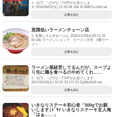
1：以下、＼(^o^)／でVIPがお送りしま
す:2016/06/07(火) 21:50:09.196 ID:0MKScz0id.net ...
記事を読む
意識低いラーメンチェーン店
1: 名無しさん＠おーぷん 2016/11/29(火)20:11:31
ID:s6k ラーメンショップ、ラーメン大学、8番ラー
メン ...
記事を読む
ラーメン屋経営してるんだが、スープよ
り先に麺を食べるのやめてくれ……
1：以下、＼(^o^)／でVIPがお送りします：
2017/01/03(火) 10:22:33.173 ID:Zq36biDU0.net ...
記事を読む
いきなりステーキ初心者「500gでお願
いします｣ﾄﾞﾔｧ いきなりステーキ玄人俺
「はぁ……」