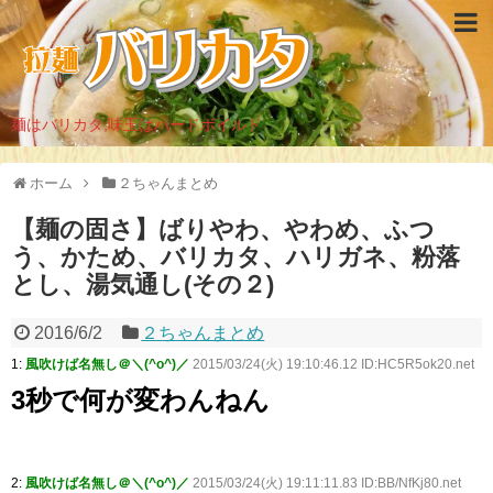
麺はバリカタ,味玉はハードボイルド
ホーム
２ちゃんまとめ
【麺の固さ】ばりやわ、やわめ、ふつ
う、かため、バリカタ、ハリガネ、粉落
とし、湯気通し(その２)
2016/6/2
２ちゃんまとめ
1:
風吹けば名無し＠＼(^o^)／
2015/03/24(火) 19:10:46.12 ID:HC5R5ok20.net
3秒で何が変わんねん
2:
風吹けば名無し＠＼(^o^)／
2015/03/24(火) 19:11:11.83 ID:BB/NfKj80.net