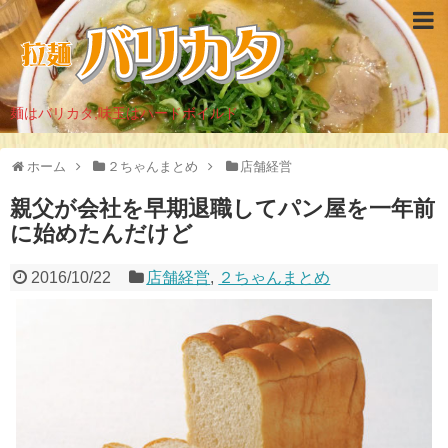
麺はバリカタ,味玉はハードボイルド
ホーム
２ちゃんまとめ
店舗経営
親父が会社を早期退職してパン屋を一年前
に始めたんだけど
2016/10/22
店舗経営
,
２ちゃんまとめ