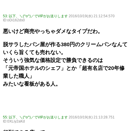
53:
以下、＼(^o^)／でVIPがお送りします
2016/10/19(水) 21:12:54.570
ID:oDi162ds0
悪いけど商売やっちゃダメなタイプだわ。
脱サラしたパン屋が作る380円のクリームパンなんて
いくら旨くても売れない。
そういう強気な価格設定で勝負できるのは
「元帝国ホテルのシェフ」とか「超有名店で20年修
業した職人」
みたいな看板がある人。
55:
以下、＼(^o^)／でVIPがお送りします
2016/10/19(水) 21:13:28.751
ID:0XLiy2aKd