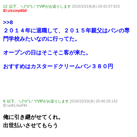
12:
以下、＼(^o^)／でVIPがお送りします
2016/10/19(水) 20:42:07.623
ID:z/ssmp6b0
>>8
２０１４年に退職して、２０１５年親父はパンの専
門学校みたいなのに行ってた。
オープンの日はそこそこ客が来た。
おすすめはカスタードクリームパン３８０円
9:
以下、＼(^o^)／でVIPがお送りします
2016/10/19(水) 20:40:29.142
ID:uvKLmuFIH
俺に引き継がせてくれ。
出世払いさせてもらう