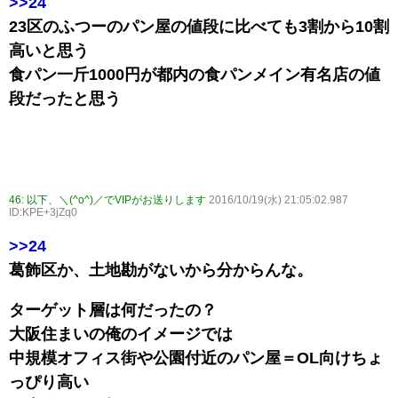
>>24
23区のふつーのパン屋の値段に比べても3割から10割
高いと思う
食パン一斤1000円が都内の食パンメイン有名店の値
段だったと思う
46:
以下、＼(^o^)／でVIPがお送りします
2016/10/19(水) 21:05:02.987
ID:KPE+3jZq0
>>24
葛飾区か、土地勘がないから分からんな。
ターゲット層は何だったの？
大阪住まいの俺のイメージでは
中規模オフィス街や公園付近のパン屋＝OL向けちょ
っぴり高い