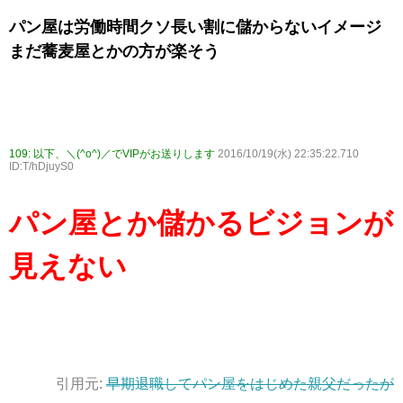
パン屋は労働時間クソ長い割に儲からないイメージ
まだ蕎麦屋とかの方が楽そう
109:
以下、＼(^o^)／でVIPがお送りします
2016/10/19(水) 22:35:22.710
ID:T/hDjuyS0
パン屋とか儲かるビジョンが
見えない
引用元:
早期退職してパン屋をはじめた親父だったが