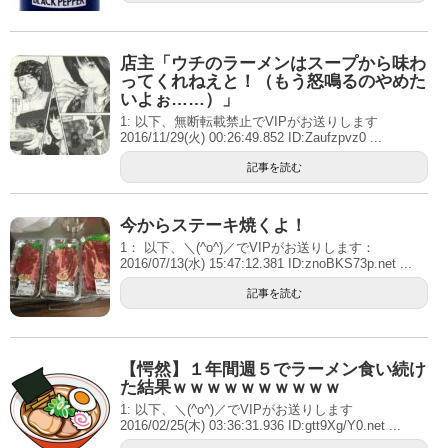
店主「ウチのラーメンはスープから味わ
ってくれねえと！（もう怒鳴るのやめた
いよぉ……）」
1: 以下、無断転載禁止でVIPがお送りします
2016/11/29(火) 00:26:49.852 ID:Zaufzpvz0 ...
記事を読む
今からステーキ焼くよ！
1： 以下、＼(^o^)／でVIPがお送りします：
2016/07/13(水) 15:47:12.381 ID:znoBKS73p.net ...
記事を読む
【愕然】１年間週５でラーメン食い続け
た結果ｗｗｗｗｗｗｗｗｗｗ
1: 以下、＼(^o^)／でVIPがお送りします
2016/02/25(木) 03:36:31.936 ID:gtt9Xg/Y0.net ...