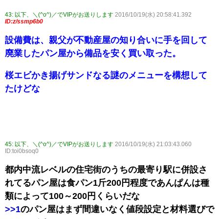
43:
以下、＼(^o^)／でVIPがお送りします
2016/10/19(水) 20:58:41.392
ID:z/ssmp6b0
設備費は、親父が不動産屋の知り合いに手を回して
廃業したパン屋から備品を安く買い取った。
桜エビかき揚げサンドなる謎のメニューを構想して
たけどな
45:
以下、＼(^o^)／でVIPがお送りします
2016/10/19(水) 21:03:43.060
ID:toi0bsoq0
都内中流レベルの住宅街のうちの最寄り駅に併設さ
れてるパン屋は食パン1斤200円程度であんぱんは種
類によって100～200円くらいだな
>>1
のパン屋はまず間違いなく値段設定と材料選びで