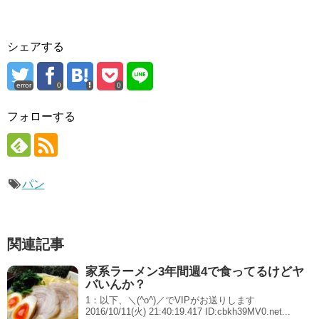
シェアする
error
0
0
フォローする
パン
関連記事
家系ラーメン3年間週4で食ってるけどヤ
バいんか？
1：以下、＼(^o^)／でVIPがお送りします
2016/10/11(火) 21:40:19.417 ID:cbkh39MV0.net...