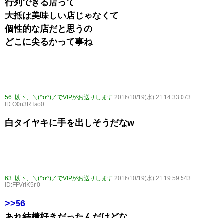
行列できる店って
大抵は美味しい店じゃなくて
個性的な店だと思うの
どこに尖るかって事ね
56:
以下、＼(^o^)／でVIPがお送りします
2016/10/19(水) 21:14:33.073
ID:O0n3RTao0
白タイヤキに手を出しそうだなw
63:
以下、＼(^o^)／でVIPがお送りします
2016/10/19(水) 21:19:59.543
ID:FFVriK5n0
>>56
あれ結構好きだったんだけどな