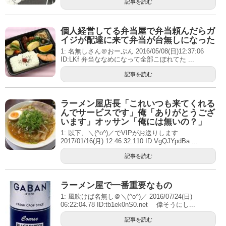
記事を読む
個人経営してる弁当屋で弁当頼んだらガ
イジが配達に来て弁当が台無しになった
1: 名無しさん＠おーぷん 2016/05/08(日)12:37:06
ID:LKf 弁当ななめになって全部こぼれてた ...
記事を読む
ラーメン屋店長「これいつも来てくれる
んでサービスです」俺「ありがとうござ
います」オッサン「俺には無いの？」
1: 以下、＼(^o^)／でVIPがお送りします
2017/01/16(月) 12:46:32.110 ID:VgQJYpdBa ...
記事を読む
ラーメン屋で一番重要なもの
1: 風吹けば名無し＠＼(^o^)／ 2016/07/24(日)
06:22:04.78 ID:tb1ek0nS0.net 偉そうにし...
記事を読む